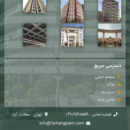
دسترسی سریع
صفحه اصلی
بلاگ
درباره ما
تماس با ما
شماره تماس : 09906598559
تهران - سعادت آباد
info@farhangpaint.com